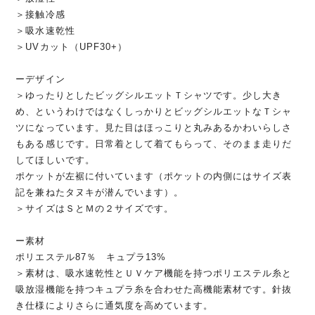
＞接触冷感
＞吸水速乾性
＞UVカット（UPF30+）
ーデザイン
＞ゆったりとしたビッグシルエットＴシャツです。少し大き
め、というわけではなくしっかりとビッグシルエットなＴシャ
ツになっています。見た目はほっこりと丸みあるかわいらしさ
もある感じです。日常着として着てもらって、そのまま走りだ
してほしいです。
ポケットが左裾に付いています（ポケットの内側にはサイズ表
記を兼ねたタヌキが潜んでいます）。
＞サイズはＳとＭの２サイズです。
ー素材
ポリエステル87％ キュプラ13%
＞素材は、吸水速乾性とＵＶケア機能を持つポリエステル糸と
吸放湿機能を持つキュプラ糸を合わせた高機能素材です。針抜
き仕様によりさらに通気度を高めています。