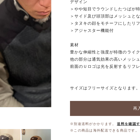
デザイン
＞やや短目でラウンドしたつばが
＞サイド及び頭頂部はメッシュと
＞タヌキの顔をモチーフにしたリ
＞アジャスター機能付
素材
豊かな伸縮性と強度が特徴のライ
他の部分は通気効果の高いメッシ
前面のＵロゴは光を反射するリフ
サイズはフリーサイズとなります
再
※別途送料がかかります。
送料を確認
※この商品は海外配送できる商品です。