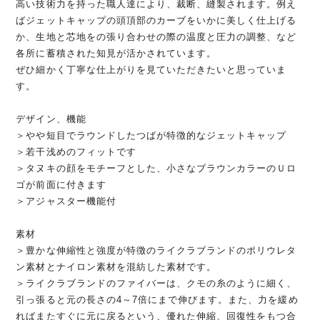
高い技術力を持った職人達により、裁断、縫製されます。例え
ばジェットキャップの頭頂部のカーブをいかに美しく仕上げる
か、生地と芯地をの張り合わせの際の温度と圧力の調整、など
各所に蓄積された知見が活かされています。
ぜひ細かく丁寧な仕上がりを見ていただきたいと思っていま
す。
デザイン、機能
＞やや短目でラウンドしたつばが特徴的なジェットキャップ
＞若干浅めのフィットです
＞タヌキの顔をモチーフとした、小さなブラウンカラーのＵロ
ゴが前面に付きます
＞アジャスター機能付
素材
＞豊かな伸縮性と強度が特徴のライクラブランドのポリウレタ
ン素材とナイロン素材を混紡した素材です。
＞ライクラブランドのファイバーは、クモの糸のように細く、
引っ張ると元の長さの4～7倍にまで伸びます。また、力を緩め
ればまたすぐに元に戻るという、優れた伸縮、回復性をもつ合