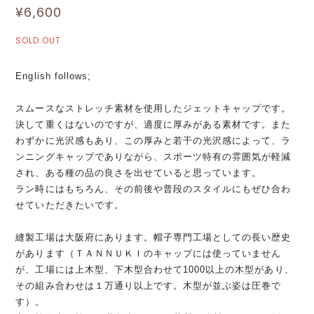
¥6,600
SOLD OUT
English follows;
スムースなストレッチ素材を使用したジェットキャップです。
決して重くはないのですが、適度に厚みがある素材です。また
わずかに光沢感もあり、この厚みと若干の光沢感によって、ラ
ンニングキャップでありながら、スポーツ特有の雰囲気が軽減
され、ある種の品の良さを出せていると思っています。
ラン時にはもちろん、その前後や普段のスタイルにもぜひ合わ
せていただきたいです。
縫製工場は大阪府にあります。帽子専門工場としての長い歴史
があります（ＴＡＮＮＵＫＩのキャップには使っていません
が、工場には上木型、下木型合わせて1000以上の木型があり、
その組み合わせは１万通り以上です。木型が並ぶ姿は圧巻で
す）。