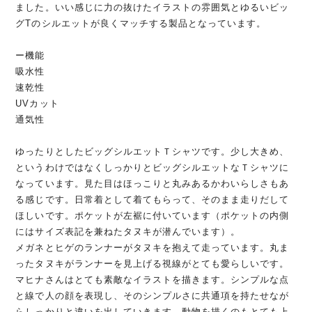
ました。いい感じに力の抜けたイラストの雰囲気とゆるいビッ
グTのシルエットが良くマッチする製品となっています。
ー機能
吸水性
速乾性
UVカット
通気性
ゆったりとしたビッグシルエットＴシャツです。少し大きめ、
というわけではなくしっかりとビッグシルエットなＴシャツに
なっています。見た目はほっこりと丸みあるかわいらしさもあ
る感じです。日常着として着てもらって、そのまま走りだして
ほしいです。ポケットが左裾に付いています（ポケットの内側
にはサイズ表記を兼ねたタヌキが潜んでいます）。
メガネとヒゲのランナーがタヌキを抱えて走っています。丸ま
ったタヌキがランナーを見上げる視線がとても愛らしいです。
マヒナさんはとても素敵なイラストを描きます。シンプルな点
と線で人の顔を表現し、そのシンプルさに共通項を持たせなが
らしっかりと違いを出していきます。動物を描くのもとても上