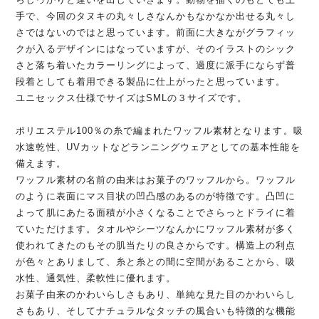
手で、今回のタヌキの丸々しさなんかもなかなか出せる丸々し
さではないのではと思っています。前面に大きながグラフィッ
クが入るデザインにはなっていますが、そのイラストのシック
さと落ち着いたカラーリングによって、過度に派手にならず普
段着としても着用できる製品に仕上がったと思っています。
ユニセックス仕様でサイズはSMLの３サイズです。
ポリエステル100％の糸で編まれたワッフル素材となります。吸
水速乾性、UVカットなどランニングウェアとしての基本性能を
備えます。
ワッフル素材の名前の由来はお菓子のワッフルから。ワッフル
のように表面にマス目状の凹凸感のあるのが特徴です。凸凹に
よって肌にあたる面積が小さくなることでさらっとドライに着
ていただけます。タオルやシーツなんかにワッフル素材が多く
使われてきたのもその肌当たりの良さからです。構造上の利点
が色々とありまして、糸と糸との間に空間があることから、吸
水性、通気性、柔軟性に優れます。
お菓子由来のかわいらしさもあり、単純な見た目のかわいらし
さもあり、そしてナチュラルなタッチの風合いも特徴的な機能