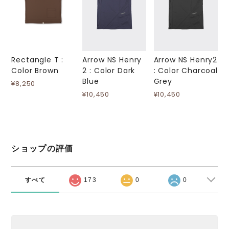
Rectangle T :
Arrow NS Henry
Arrow NS Henry2
Color Brown
2 : Color Dark
: Color Charcoal
Blue
Grey
¥8,250
¥10,450
¥10,450
ショップの評価
すべて
173
0
0