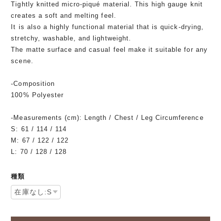
Tightly knitted micro-piqué material. This high gauge knit
creates a soft and melting feel.
It is also a highly functional material that is quick-drying,
stretchy, washable, and lightweight.
The matte surface and casual feel make it suitable for any
scene.
-Composition
100% Polyester
-Measurements (cm): Length / Chest / Leg Circumference
S: 61 / 114 / 114
M: 67 / 122 / 122
L: 70 / 128 / 128
種類