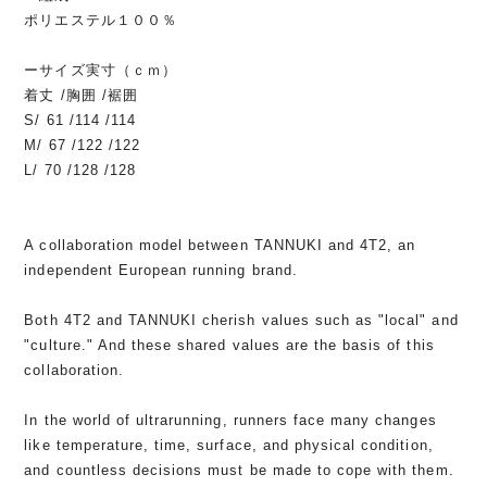
ポリエステル１００％
ーサイズ実寸（ｃｍ）
着丈 /胸囲 /裾囲
S/ 61 /114 /114
M/ 67 /122 /122
L/ 70 /128 /128
A collaboration model between TANNUKI and 4T2, an
independent European running brand.
Both 4T2 and TANNUKI cherish values such as "local" and
"culture." And these shared values are the basis of this
collaboration.
In the world of ultrarunning, runners face many changes
like temperature, time, surface, and physical condition,
and countless decisions must be made to cope with them.