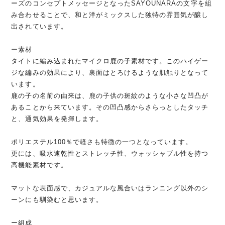
ーズのコンセプトメッセージとなったSAYOUNARAの文字を組
み合わせることで、和と洋がミックスした独特の雰囲気が醸し
出されています。
ー素材
タイトに編み込まれたマイクロ鹿の子素材です。このハイゲー
ジな編みの効果により、裏面はとろけるような肌触りとなって
います。
鹿の子の名前の由来は、鹿の子供の斑紋のような小さな凹凸が
あることから来ています。その凹凸感からさらっとしたタッチ
と、通気効果を発揮します。
ポリエステル100％で軽さも特徴の一つとなっています。
更には、吸水速乾性とストレッチ性、ウォッシャブル性を持つ
高機能素材です。
マットな表面感で、カジュアルな風合いはランニング以外のシ
ーンにも馴染むと思います。
ー組成