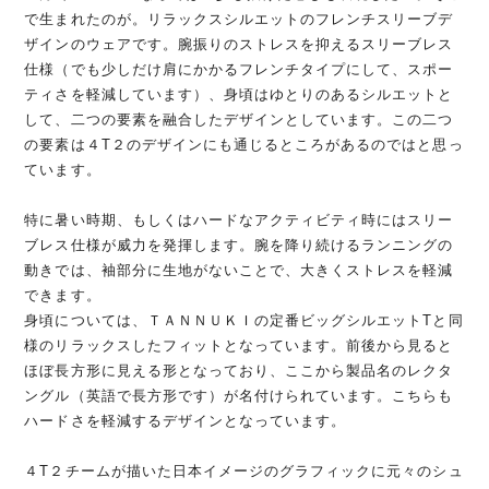
で生まれたのが。リラックスシルエットのフレンチスリーブデ
ザインのウェアです。腕振りのストレスを抑えるスリーブレス
仕様（でも少しだけ肩にかかるフレンチタイプにして、スポー
ティさを軽減しています）、身頃はゆとりのあるシルエットと
して、二つの要素を融合したデザインとしています。この二つ
の要素は４T２のデザインにも通じるところがあるのではと思っ
ています。
特に暑い時期、もしくはハードなアクティビティ時にはスリー
ブレス仕様が威力を発揮します。腕を降り続けるランニングの
動きでは、袖部分に生地がないことで、大きくストレスを軽減
できます。
身頃については、ＴＡＮＮＵＫＩの定番ビッグシルエットTと同
様のリラックスしたフィットとなっています。前後から見ると
ほぼ長方形に見える形となっており、ここから製品名のレクタ
ングル（英語で長方形です）が名付けられています。こちらも
ハードさを軽減するデザインとなっています。
４T２チームが描いた日本イメージのグラフィックに元々のシュ