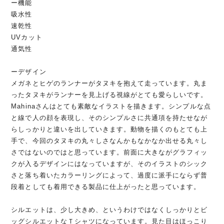
ー機能
吸水性
速乾性
UVカット
通気性
ーデザイン
メガネとヒゲのランナーがタヌキを抱えて走っています。丸ま
ったタヌキがランナーを見上げる視線がとても愛らしいです。
Mahinaさんはとても素敵なイラストを描きます。シンプルな点
と線で人の顔を表現し、そのシンプルさに共通項を持たせなが
らしっかりと違いを出していきます。動物を描くのもとても上
手で、今回のタヌキの丸々しさなんかもなかなか出せる丸々し
さではないのではと思っています。前面に大きながグラフィッ
クが入るデザインにはなっていますが、そのイラストのシック
さと落ち着いたカラーリングによって、過度に派手にならず普
段着としても着用できる製品に仕上がったと思っています。
シルエットは、少し大きめ、というわけではなくしっかりとビ
ッグシルエットなＴシャツになっています。見た目はほっこり