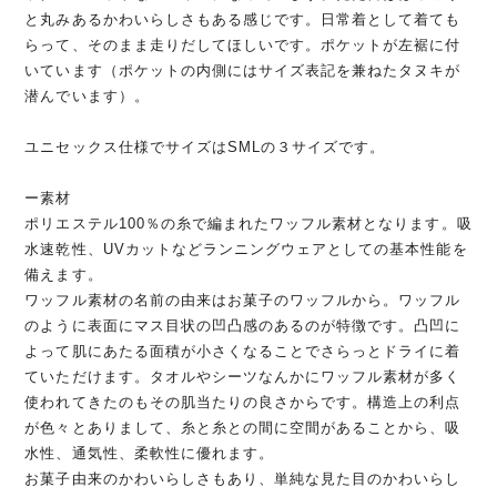
と丸みあるかわいらしさもある感じです。日常着として着ても
らって、そのまま走りだしてほしいです。ポケットが左裾に付
いています（ポケットの内側にはサイズ表記を兼ねたタヌキが
潜んでいます）。
ユニセックス仕様でサイズはSMLの３サイズです。
ー素材
ポリエステル100％の糸で編まれたワッフル素材となります。吸
水速乾性、UVカットなどランニングウェアとしての基本性能を
備えます。
ワッフル素材の名前の由来はお菓子のワッフルから。ワッフル
のように表面にマス目状の凹凸感のあるのが特徴です。凸凹に
よって肌にあたる面積が小さくなることでさらっとドライに着
ていただけます。タオルやシーツなんかにワッフル素材が多く
使われてきたのもその肌当たりの良さからです。構造上の利点
が色々とありまして、糸と糸との間に空間があることから、吸
水性、通気性、柔軟性に優れます。
お菓子由来のかわいらしさもあり、単純な見た目のかわいらし