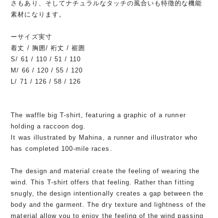
さもあり、そしてナチュラルなタッチの風合いも特徴的な機能
素材になります。
ーサイズ実寸
着丈 / 胸囲/ 裄丈 / 裾囲
S/ 61 / 110 / 51 / 110
M/ 66 / 120 / 55 / 120
L/ 71 / 126 / 58 / 126
The waffle big T-shirt, featuring a graphic of a runner
holding a raccoon dog.
It was illustrated by Mahina, a runner and illustrator who
has completed 100-mile races.
The design and material create the feeling of wearing the
wind. This T-shirt offers that feeling. Rather than fitting
snugly, the design intentionally creates a gap between the
body and the garment. The dry texture and lightness of the
material allow you to enjoy the feeling of the wind passing