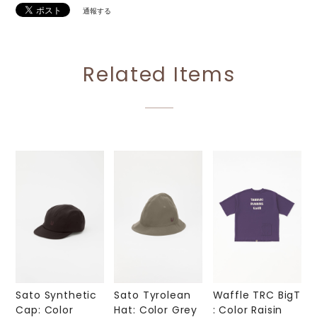
通報する
Related Items
Sato Synthetic
Sato Tyrolean
Waffle TRC BigT
Cap: Color
Hat: Color Grey
: Color Raisin